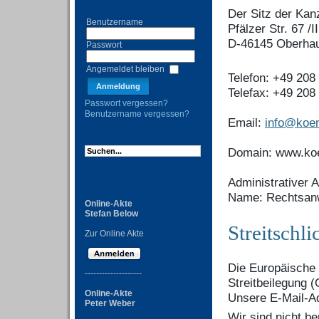
Der Sitz der Ka
Benutzername
Pfälzer Str. 67 /II
D-46145 Oberha
Passwort
Angemeldet bleiben
Telefon: +49 208 
Telefax: +49 208 
Passwort vergessen?
Benutzername vergessen?
Email:
info@koen
Domain: www.koe
Administrativer 
Name: Rechtsanw
Online-Akte
Stefan Below
Streitschl
Zur Online Akte
Die Europäische 
--------------------
Streitbeilegung (
Online-Akte
Unsere E-Mail-A
Peter Weber
Wir sind nicht be