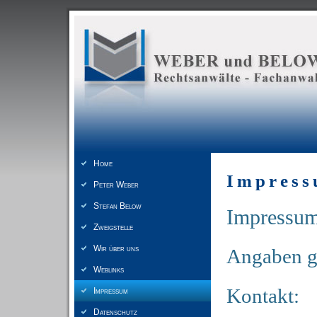
Home
Impres
Peter Weber
Stefan Below
Impressu
Zweigstelle
Wir über uns
Angaben 
Weblinks
Kontakt:
Impressum
Datenschutz