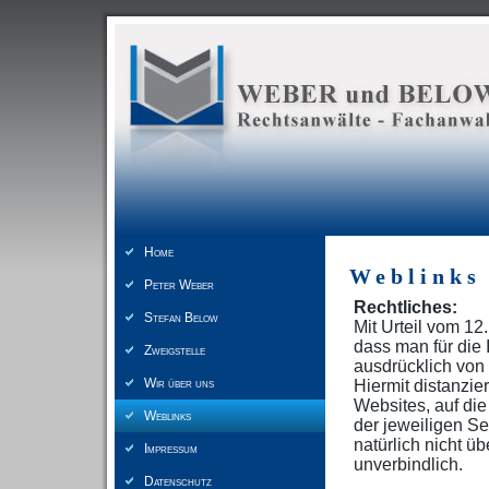
Home
Weblinks
Peter Weber
Rechtliches:
Stefan Below
Mit Urteil vom 1
dass man für die 
Zweigstelle
ausdrücklich von 
Wir über uns
Hiermit distanzie
Websites, auf die
Weblinks
der jeweiligen S
natürlich nicht 
Impressum
unverbindlich.
Datenschutz