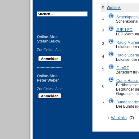
#
Weblink
Schenkportal
1
Schenkportal
JUR-LED
2
LED-Werbung 
Online-Akte
Stefan Below
Radio Mülhe
3
Lokalsender 
Zur Online Akte
Radio Oberh
4
Lokalsender 
--------------------
FamRZ
5
Zeitschrift f
Online-Akte
Peter Weber
Corps Hasso
Berühmtestes 
6
Zur Online Akte
Begründer de
Gegenspieler 
Bundesgerich
7
Der Bundesge
Weblinks
(7)